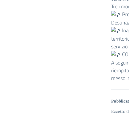
Tre i mo
Pre
Destina
Ina
territor
servizio
CO
A seguir
riempito
messo in
Pubblicat
Eccetto d