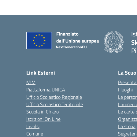
Is
S
Pi
Link Esterni
La Scuo
MIM
Presenta
Piattaforma UNICA
I luoghi
Ufficio Scolastico Regionale
Le perso
Ufficio Scolastico Territoriale
I numeri 
Scuola in Chiaro
Le carte 
Iscrizioni On Line
Organizz
Invalsi
La storia
Comune
Segreteri