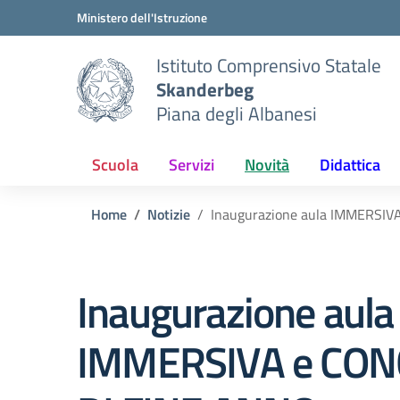
Vai ai contenuti
Vai al menu di navigazione
Vai al footer
Ministero dell'Istruzione
Istituto Comprensivo Statale
Skanderbeg
Piana degli Albanesi
Scuola
Servizi
Novità
Didattica
Home
Notizie
Inaugurazione aula IMMERSI
Inaugurazione aula
IMMERSIVA e CO