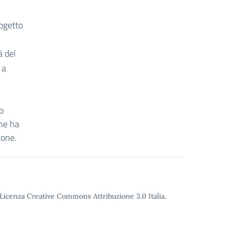
ogetto
à del
 a
no
che ha
ione.
o Licenza Creative Commons Attribuzione 3.0 Italia.