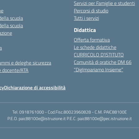
Servizi per Famiglie e studenti
ne
Percorsi di studio
della scuola
Tutti i servizi
della scuola
Didattica
azione
Offerta formativa
Le schede didattiche
a
CURRICOLO D’ISTITUTO
Comunità di pratiche DM 66
ammi e deleghe sicurezza
“DigImpariamo Insieme”
e docente/ATA
cy
Dichiarazione di accessibilità
Tel. 0918761000 - Cod.Fisc.80023960828 - C.M. PAIC88100E
P.E.O. paic88100e@istruzione.it P.E.C. paic88100e@pec.istruzione.it