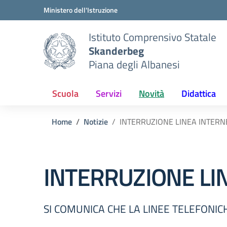
Vai ai contenuti
Vai al menu di navigazione
Vai al footer
Ministero dell'Istruzione
Istituto Comprensivo Statale
Skanderbeg
Piana degli Albanesi
Scuola
Servizi
Novità
Didattica
Home
Notizie
INTERRUZIONE LINEA INTERN
INTERRUZIONE LI
SI COMUNICA CHE LA LINEE TELEFONIC