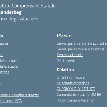
tituto Comprensivo Statale
kanderbeg
ana degli Albanesi
la
I Servizi
zione
Servizi per il personale scolasti
Servizi per Famiglie e studenti
ne
Percorsi di studio
della scuola
Tutti i servizi
della scuola
Didattica
azione
Offerta formativa
Le schede didattiche
a
CURRICOLO D’ISTITUTO
Comunità di pratiche DM 66
ammi e deleghe sicurezza
“DigImpariamo Insieme”
e docente/ATA