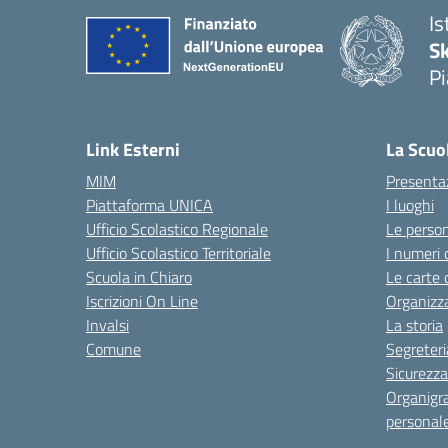
Is
S
Pi
Link Esterni
La Scuo
MIM
Presenta
Piattaforma UNICA
I luoghi
Ufficio Scolastico Regionale
Le perso
Ufficio Scolastico Territoriale
I numeri 
Scuola in Chiaro
Le carte 
Iscrizioni On Line
Organizz
Invalsi
La storia
Comune
Segreteri
Sicurezza
Organigr
personal