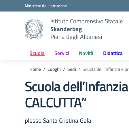
Vai ai contenuti
Vai al menu di navigazione
Vai al footer
Ministero dell'Istruzione
Istituto Comprensivo Statale
Skanderbeg
Piana degli Albanesi
Scuola
Servizi
Novità
Didattica
Home
Luoghi
Sedi
Scuola dell’Infanzia e
Scuola dell’Infanz
CALCUTTA”
plesso Santa Cristina Gela