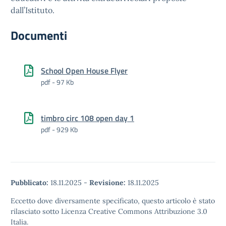
dall’Istituto.
Documenti
School Open House Flyer
pdf - 97 Kb
timbro circ 108 open day 1
pdf - 929 Kb
Pubblicato:
18.11.2025
-
Revisione:
18.11.2025
Eccetto dove diversamente specificato, questo articolo è stato
rilasciato sotto Licenza Creative Commons Attribuzione 3.0
Italia.