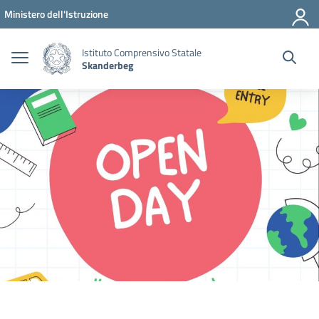
Vai ai contenuti
Vai al menu di navigazione
Vai al footer
Ministero dell'Istruzione
Istituto Comprensivo Statale
Skanderbeg