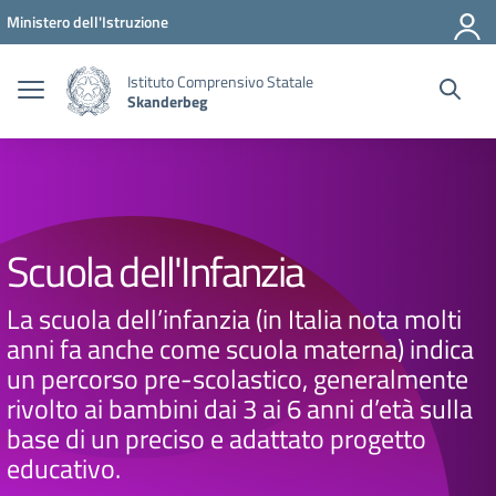
Vai ai contenuti
Vai al menu di navigazione
Vai al footer
Ministero dell'Istruzione
Istituto Comprensivo Statale
Skanderbeg
Scuola dell'Infanzia
La scuola dell’infanzia (in Italia nota molti
anni fa anche come scuola materna) indica
un percorso pre-scolastico, generalmente
rivolto ai bambini dai 3 ai 6 anni d’età sulla
base di un preciso e adattato progetto
educativo.