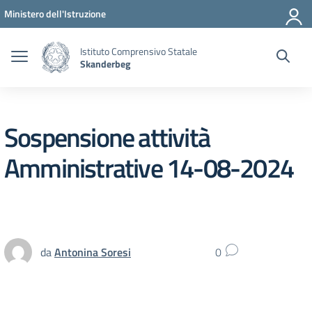
Vai ai contenuti
Vai al menu di navigazione
Vai al footer
Ministero dell'Istruzione
Istituto Comprensivo Statale
Skanderbeg
Sospensione attività
Amministrative 14-08-2024
da
Antonina Soresi
0