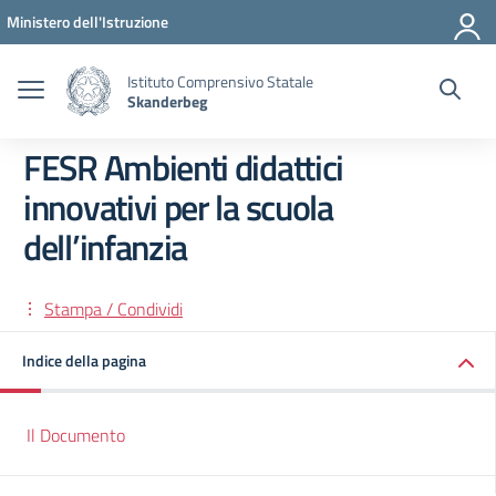
Vai ai contenuti
Vai al menu di navigazione
Vai al footer
Ministero dell'Istruzione
Istituto Comprensivo Statale
Skanderbeg
FESR Ambienti didattici
innovativi per la scuola
dell’infanzia
Stampa / Condividi
Indice della pagina
Il Documento