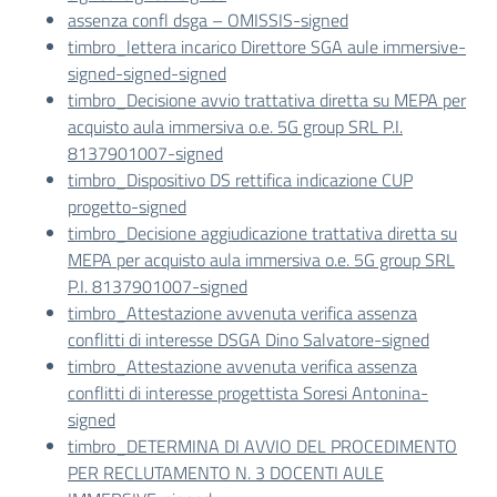
assenza confl dsga – OMISSIS-signed
timbro_lettera incarico Direttore SGA aule immersive-
signed-signed-signed
timbro_Decisione avvio trattativa diretta su MEPA per
acquisto aula immersiva o.e. 5G group SRL P.I.
8137901007-signed
timbro_Dispositivo DS rettifica indicazione CUP
progetto-signed
timbro_Decisione aggiudicazione trattativa diretta su
MEPA per acquisto aula immersiva o.e. 5G group SRL
P.I. 8137901007-signed
timbro_Attestazione avvenuta verifica assenza
conflitti di interesse DSGA Dino Salvatore-signed
timbro_Attestazione avvenuta verifica assenza
conflitti di interesse progettista Soresi Antonina-
signed
timbro_DETERMINA DI AVVIO DEL PROCEDIMENTO
PER RECLUTAMENTO N. 3 DOCENTI AULE