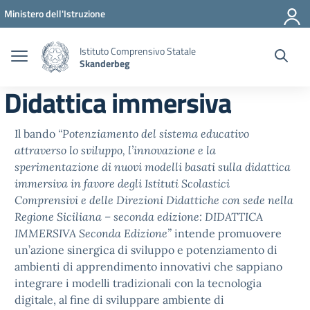
Vai ai contenuti
Vai al menu di navigazione
Vai al footer
Ministero dell'Istruzione
Istituto Comprensivo Statale
Skanderbeg
Didattica immersiva
Il bando
“Potenziamento del sistema educativo
attraverso lo sviluppo, l’innovazione e la
sperimentazione di nuovi modelli basati sulla didattica
immersiva in favore degli Istituti Scolastici
Comprensivi e delle Direzioni Didattiche con sede nella
Regione Siciliana – seconda edizione: DIDATTICA
IMMERSIVA Seconda Edizione”
intende promuovere
un’azione sinergica di sviluppo e potenziamento di
ambienti di apprendimento innovativi che sappiano
integrare i modelli tradizionali con la tecnologia
digitale, al fine di sviluppare ambiente di