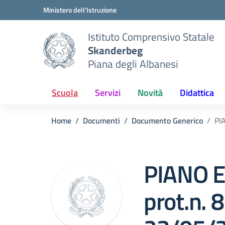
Vai ai contenuti
Vai al menu di navigazione
Vai al footer
Ministero dell'Istruzione
Istituto Comprensivo Statale
Skanderbeg
Piana degli Albanesi
Scuola
Servizi
Novità
Didattica
Home
Documenti
Documento Generico
PI
PIANO E
prot.n. 